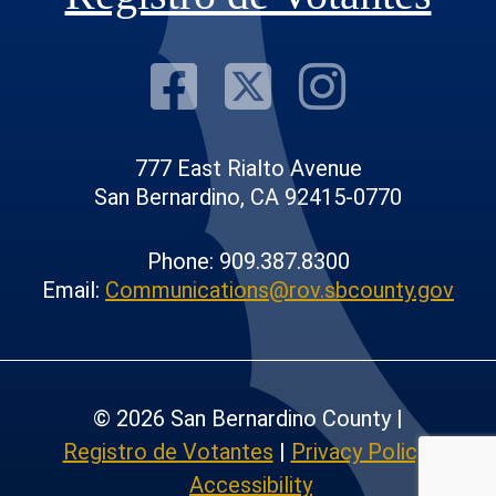
Visit Our F
Visit Our
Visit
777 East Rialto Avenue
San Bernardino, CA 92415-0770
Phone: 909.387.8300
Email:
Communications@rov.sbcounty.gov
© 2026 San Bernardino County |
Registro de Votantes
|
Privacy Policy
|
Accessibility