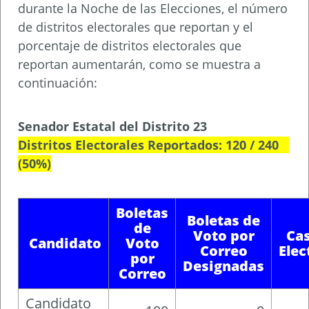
durante la Noche de las Elecciones, el número
de distritos electorales que reportan y el
porcentaje de distritos electorales que
reportan aumentarán, como se muestra a
continuación:
Senador Estatal del Distrito 23
Distritos Electorales Reportados: 120 / 240
(50%)
Boletas
Boletas de
de
Voto por
Cas
Candidato
Voto
Correo
Elec
por
Designadas
Correo
Candidato