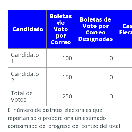
Boletas
Boletas de
de
Voto por
Cas
Candidato
Voto
Correo
Elec
por
Designadas
Correo
Candidato
100
0
1
Candidato
150
0
2
Total de
250
0
Votos
El número de distritos electorales que
reportan solo proporciona un estimado
aproximado del progreso del conteo del total