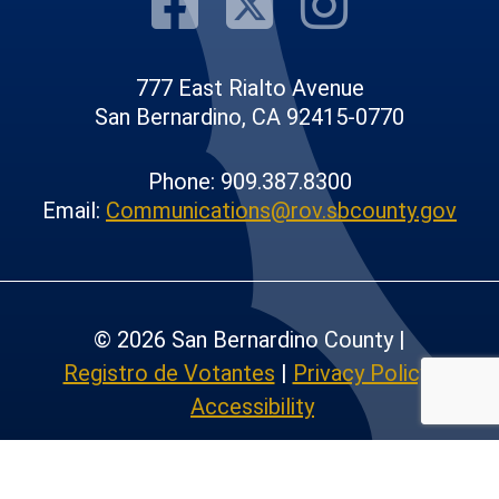
Visit Our F
Visit Our
Visit
777 East Rialto Avenue
San Bernardino, CA 92415-0770
Phone: 909.387.8300
Email:
Communications@rov.sbcounty.gov
© 2026 San Bernardino County |
Registro de Votantes
|
Privacy Policy
|
Accessibility